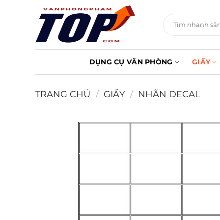
Chuyển
đến
Tìm
kiếm:
nội
dung
DỤNG CỤ VĂN PHÒNG
GIẤY
TRANG CHỦ
/
GIẤY
/
NHÃN DECAL