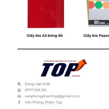
0mm
Giấy bìa A3 bóng đỏ
Giấy bìa Paper
màu
Đang cập nhật
0777 939 291
vanphongphamtop@gmail.com
Văn Phòng Phẩm Top