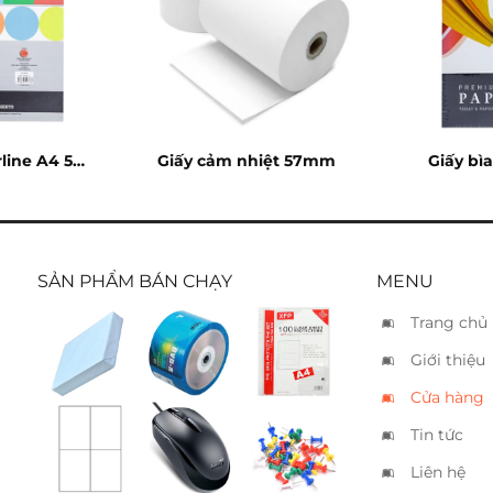
line A4 5
Giấy cảm nhiệt 57mm
Giấy bì
SẢN PHẨM BÁN CHẠY
MENU
Trang chủ
Giấy ford
DVD-R
Bìa lổ
Giới thiệu
A4 xanh
Kachi 50
dày
dương
Cửa hàng
Tin tức
Nhãn
Chuột
Đinh ấn
decal
Genius
màu
Liên hệ
Tomy 126
DX-120