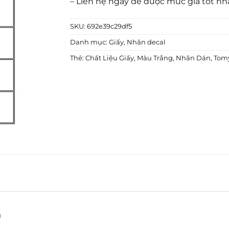
– Liên hệ ngay để được mức giá tốt nh
SKU:
692e39c29df5
Danh mục:
Giấy
,
Nhãn decal
Thẻ:
Chất Liệu Giấy
,
Màu Trắng
,
Nhãn Dán
,
Tom
)