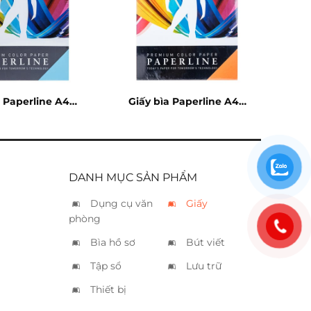
a Paperline A4
Giấy bìa Paperline A4
xanh
cam
DANH MỤC SẢN PHẨM
Dụng cụ văn
Giấy
phòng
Bìa hồ sơ
Bút viết
Tập sổ
Lưu trữ
Thiết bị