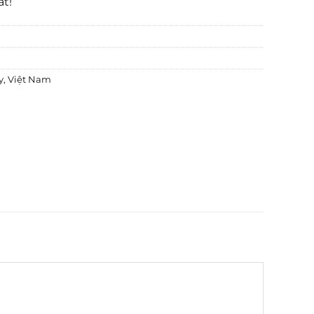
ất!
y
,
Việt Nam