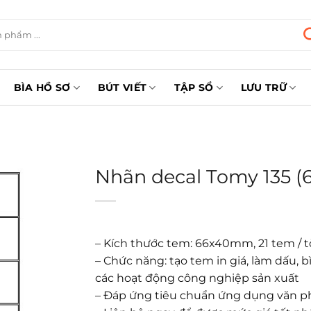
BÌA HỒ SƠ
BÚT VIẾT
TẬP SỔ
LƯU TRỮ
Nhãn decal Tomy 135 
– Kích thước tem: 66x40mm, 21 tem / tờ
– Chức năng: tạo tem in giá, làm dấu,
các hoạt động công nghiệp sản xuất
– Đáp ứng tiêu chuẩn ứng dụng văn 