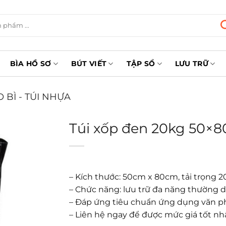
BÌA HỒ SƠ
BÚT VIẾT
TẬP SỔ
LƯU TRỮ
 BÌ - TÚI NHỰA
Túi xốp đen 20kg 50×8
– Kích thước: 50cm x 80cm, tải trọng 
– Chức năng: lưu trữ đa năng thường 
– Đáp ứng tiêu chuẩn ứng dụng văn 
– Liên hệ ngay để được mức giá tốt nh