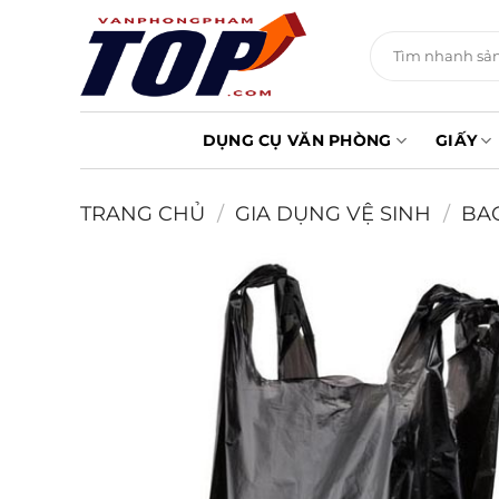
Chuyển
đến
Tìm
kiếm:
nội
dung
DỤNG CỤ VĂN PHÒNG
GIẤY
TRANG CHỦ
/
GIA DỤNG VỆ SINH
/
BAO