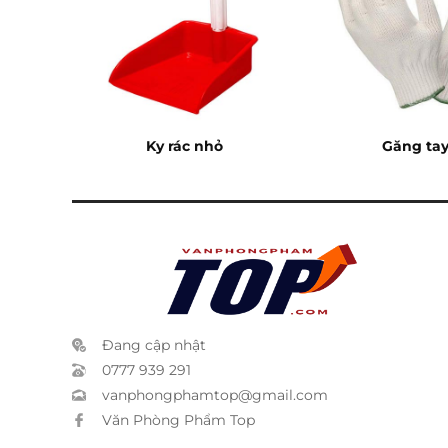
Ky rác nhỏ
Găng tay
Đang cập nhật
0777 939 291
vanphongphamtop@gmail.com
Văn Phòng Phẩm Top