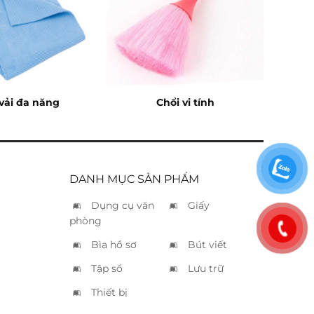
vải đa năng
Chổi vi tính
DANH MỤC SẢN PHẨM
Dụng cụ văn
Giấy
phòng
Bìa hồ sơ
Bút viết
Tập sổ
Lưu trữ
Thiết bị