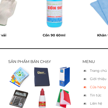
 vải
Cồn 90 60ml
Khăn 
SẢN PHẨM BÁN CHẠY
MENU
Trang chủ
Tập Hiệp
Bìa da
Bìa còng
Giới thiệu
Phong
simili 80
King Jim
100 trang
lá
A4 9cm –
Cửa hàng
2697
Tin tức
Casio GX-
Mực dấu
Cặp hồ
120B
Shiny đỏ
sơ 12
Liên hệ
S62
ngăn