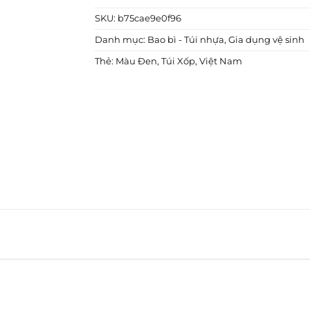
SKU:
b75cae9e0f96
Danh mục:
Bao bì - Túi nhựa
,
Gia dụng vệ sinh
Thẻ:
Màu Đen
,
Túi Xốp
,
Việt Nam