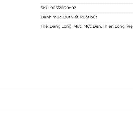
SKU:
905f26f29d92
Danh mục:
Bút viết
,
Ruột bút
Thẻ:
Dạng Lỏng
,
Mực
,
Mực Đen
,
Thiên Long
,
Vi