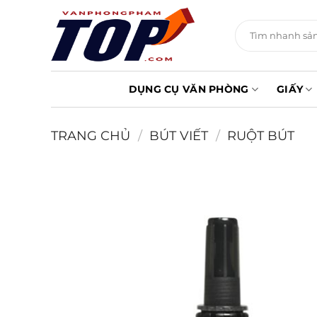
Chuyển
đến
Tìm
kiếm:
nội
dung
DỤNG CỤ VĂN PHÒNG
GIẤY
TRANG CHỦ
/
BÚT VIẾT
/
RUỘT BÚT