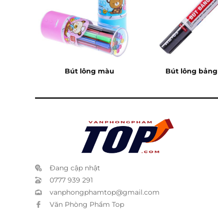
ster
Bút lông màu
Bút lông bản
đen
Đang cập nhật
0777 939 291
vanphongphamtop@gmail.com
Văn Phòng Phẩm Top