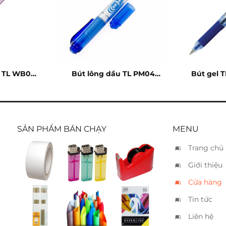
g TL WB03
Bút lông dầu TL PM04
Bút gel 
xanh
SẢN PHẨM BÁN CHẠY
MENU
Trang chủ
Băng
Bật lửa
Cắt keo
Giới thiệu
keo 2
Xukiva
mặt 5cm
197 – Lớn
Cửa hàng
Tin tức
Thước
Giấy mỹ
Giấy bìa
chữ bộ
thuật
Paperline
Liên hệ
Koh I
A4 vàng