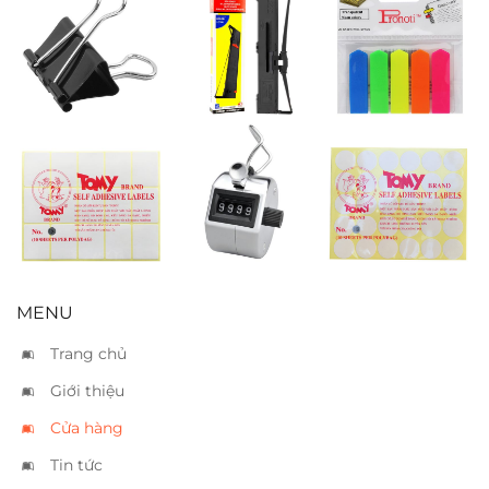
Kẹp 51mm
Ruban
Giấy notes mũi
Fullmark
tên
LQ300
Nhãn decal
Máy đếm số
Nhãn decal
Tomy 124
Tomy 118
(38x52mm)
(Ø30mm)
MENU
Trang chủ
Giới thiệu
Cửa hàng
Tin tức