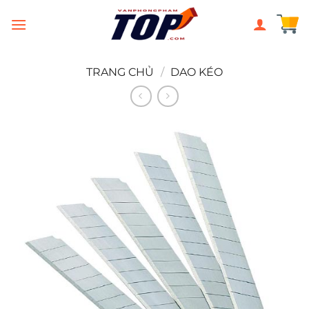
Chuyển
đến
nội
dung
TRANG CHỦ
/
DAO KÉO