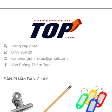
Đang cập nhật
0777 939 291
vanphongphamtop@gmail.com
Văn Phòng Phẩm Top
SẢN PHẨM BÁN CHẠY
Kẹp sắt nhỏ
Bút chì Koh I
Móc khóa ký
6cm
Noor 1500 6B
hiệu