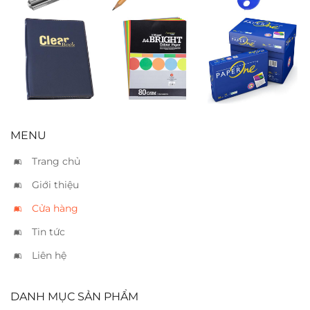
Bìa da 80 lá
Giấy bìa
Giấy PaperOne
Paperline A4 5
A4 80
màu
MENU
Trang chủ
Giới thiệu
Cửa hàng
Tin tức
Liên hệ
DANH MỤC SẢN PHẨM