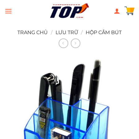
Chuyển
đến
nội
dung
TRANG CHỦ
/
LƯU TRỮ
/
HỘP CẮM BÚT