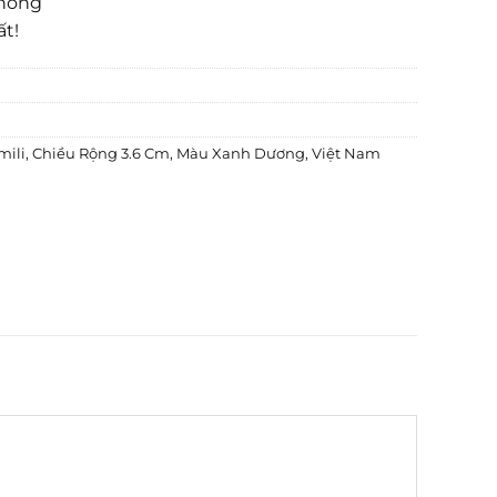
phòng
ất!
mili
,
Chiều Rộng 3.6 Cm
,
Màu Xanh Dương
,
Việt Nam