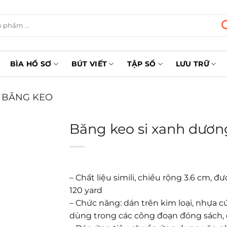
BÌA HỒ SƠ
BÚT VIẾT
TẬP SỔ
LƯU TRỮ
BĂNG KEO
Băng keo si xanh dươn
– Chất liệu simili, chiều rộng 3.6 cm,
120 yard
– Chức năng: dán trên kim loại, nhựa 
dùng trong các công đoạn đóng sách, 