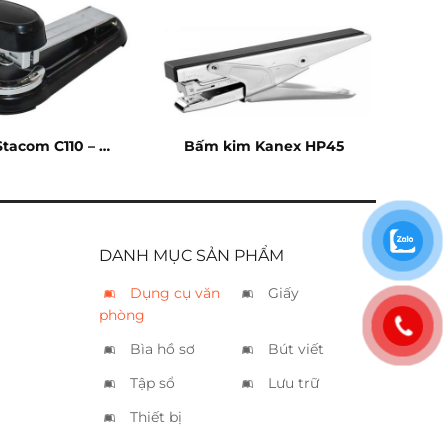
tacom C110 – 20
Bấm kim Kanex HP45
tờ
DANH MỤC SẢN PHẨM
Dụng cụ văn
Giấy
phòng
Bìa hồ sơ
Bút viết
Tập sổ
Lưu trữ
Thiết bị