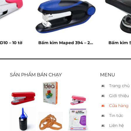
10 – 10 tờ
Bấm kim Maped 394 – 20
Bấm kim S
tờ
SẢN PHẨM BÁN CHẠY
MENU
Trang chủ
Bấm kim
Giấy Idea
Bấm kim
Giới thiệu
Kwtrio
A4 70
Kanex
5870 – 20
Mini – 10
Cửa hàng
tờ
tờ
Tin tức
Mực lông
Dây thun
Bìa lổ
dầu
bản lớn
Suremark
Liên hệ
xanh
SQ-5006