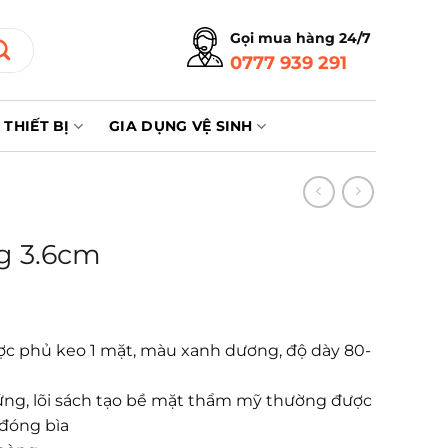
Gọi mua hàng 24/7
0777 939 291
THIẾT BỊ
GIA DỤNG VỆ SINH
g 3.6cm
 được phủ keo 1 mặt, màu xanh dương, độ dày 80-
cứng, lõi sách tạo bề mặt thẩm mỹ thường được
đóng bìa