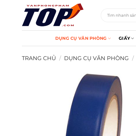
Chuyển
đến
Tìm
kiếm:
nội
dung
DỤNG CỤ VĂN PHÒNG
GIẤY
TRANG CHỦ
/
DỤNG CỤ VĂN PHÒNG
/