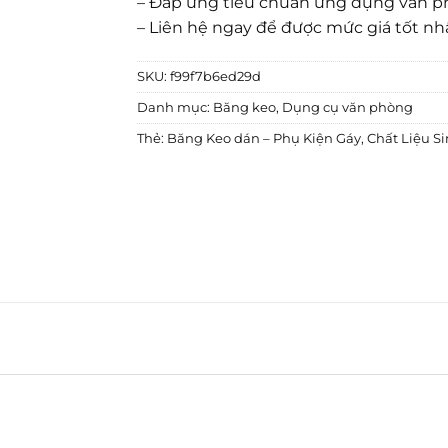
– Đáp ứng tiêu chuẩn ứng dụng văn 
– Liên hệ ngay để được mức giá tốt nh
SKU:
f99f7b6ed29d
Danh mục:
Băng keo
,
Dụng cụ văn phòng
Thẻ:
Băng Keo dán – Phụ Kiện Gáy
,
Chất Liệu Si