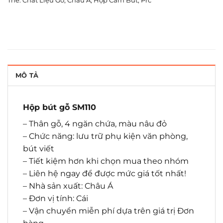
Thẻ:
Chất Liệu Gỗ
,
Châu Á
,
Hộp Cắm Bút
,
Prc
MÔ TẢ
Hộp bút gỗ SM110
– Thân gỗ, 4 ngăn chứa, màu nâu đỏ
– Chức năng: lưu trữ phụ kiện văn phòng,
bút viết
– Tiết kiệm hơn khi chọn mua theo nhóm
– Liên hệ ngay để được mức giá tốt nhất!
– Nhà sản xuất: Châu Á
– Đơn vị tính: Cái
– Vận chuyển miễn phí dựa trên giá trị Đơn