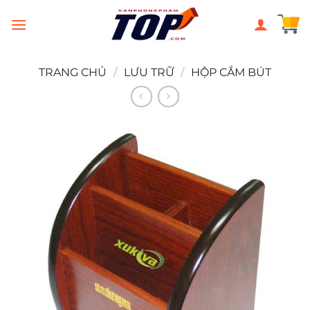
Chuyển
đến
nội
dung
TRANG CHỦ
/
LƯU TRỮ
/
HỘP CẮM BÚT