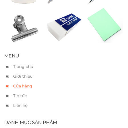
Kẹp sắt nhỏ
Gôm Shine 310
Giấy bìa A4
6cm
xanh lá
MENU
Trang chủ
Giới thiệu
Cửa hàng
Tin tức
Liên hệ
DANH MỤC SẢN PHẨM