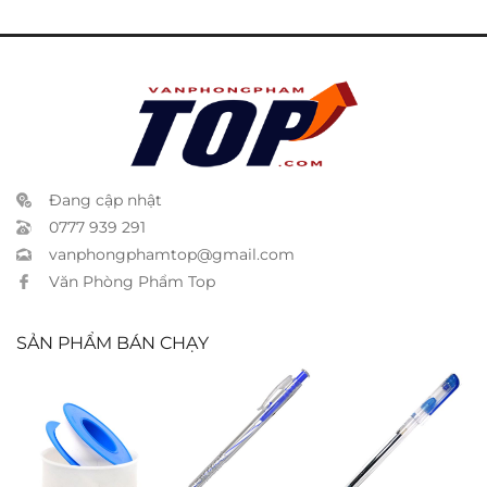
Đang cập nhật
0777 939 291
vanphongphamtop@gmail.com
Văn Phòng Phẩm Top
SẢN PHẨM BÁN CHẠY
Băng keo ống
Bút bi TL 027
Bút My Gel
nước
xanh
xanh