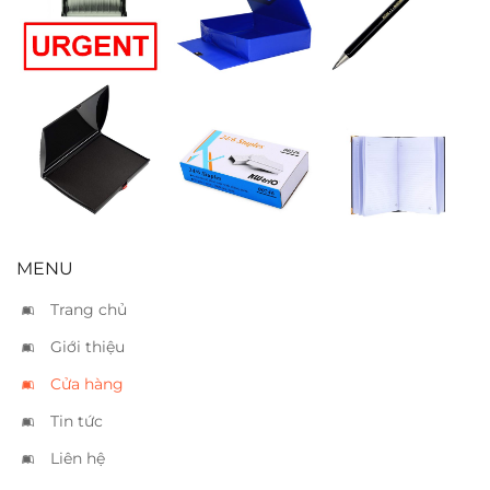
“Urgent”
5cm
Koh I Noor 2 ly
5900
Tampon Shiny
Kim bấm
Sổ da CK3
đen SP3
Kwtrio no.03
(10×15 cm)
MENU
Trang chủ
Giới thiệu
Cửa hàng
Tin tức
Liên hệ