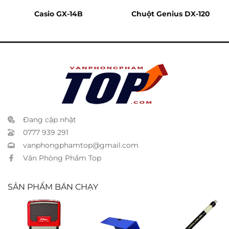
Casio GX-14B
Chuột Genius DX-120
Đang cập nhật
0777 939 291
vanphongphamtop@gmail.com
Văn Phòng Phẩm Top
SẢN PHẨM BÁN CHẠY
Đóng dấu
Bìa hộp simili
Bút chì bấm