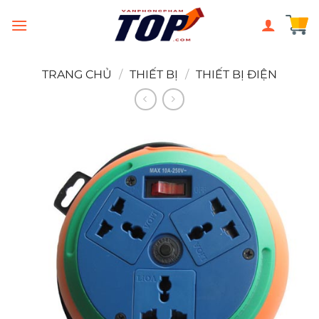
Chuyển
đến
nội
dung
TRANG CHỦ
/
THIẾT BỊ
/
THIẾT BỊ ĐIỆN