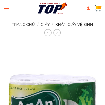
Chuyển
đến
nội
dung
TRANG CHỦ
/
GIẤY
/
KHĂN GIẤY VỆ SINH