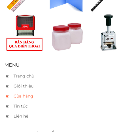
Đóng dấu “Bán
Keo sữa
Đóng 8 số tự
hàng qua điện
động Kwtrio
thoại”
2080
MENU
Trang chủ
Giới thiệu
Cửa hàng
Tin tức
Liên hệ