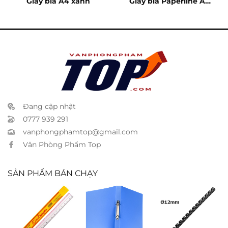
Giấy bìa A4 xanh
Giấy bìa Paperline A4
vàng
Đang cập nhật
0777 939 291
vanphongphamtop@gmail.com
Văn Phòng Phẩm Top
SẢN PHẨM BÁN CHẠY
Thước cứng
Bìa còng TL A4
Gáy lò xo nhựa
50cm
2.5cm
12mm – 80 tờ