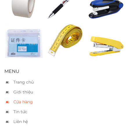
mặt 5cm
đen
Maped 394 – 20
tờ
Bảng tên dẻo
Thước dây may
Bấm kim Plus
ngang 9 x 6
đồ
PS10E – 10 tờ
MENU
Trang chủ
Giới thiệu
Cửa hàng
Tin tức
Liên hệ