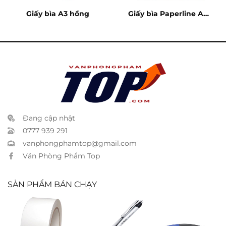
Giấy bìa A3 hồng
Giấy bìa Paperline A4
xanh
Đang cập nhật
0777 939 291
vanphongphamtop@gmail.com
Văn Phòng Phẩm Top
SẢN PHẨM BÁN CHẠY
Băng keo 2
Bút gel Topball
Bấm kim