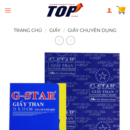
Chuyển
đến
nội
dung
TRANG CHỦ
/
GIẤY
/
GIẤY CHUYÊN DỤNG