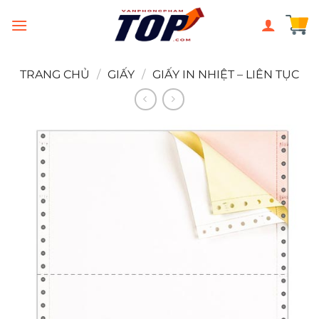
Chuyển
đến
nội
dung
TRANG CHỦ
/
GIẤY
/
GIẤY IN NHIỆT – LIÊN TỤC