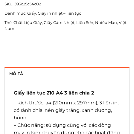
SKU:
593c25c54c02
Danh mục:
Giấy
,
Giấy in nhiệt – liên tục
Thẻ:
Chất Liệu Giấy
,
Giấy Cảm Nhiệt
,
Liên Sơn
,
Nhiều Màu
,
Việt
Nam
MÔ TẢ
Giấy liên tục 210 A4 3 liên chia 2
– Kích thước: a4 (210mm x 297mm), 3 liên in,
có rãnh chia, nền giấy trắng, xanh dương,
hồng
– Chức năng: sử dụng cùng với các dòng
máy in kim chuyên dụng cho các hoạt động