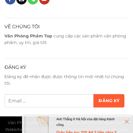
VỀ CHÚNG TÔI
Văn Phòng Phẩm Top
cung cấp các sản phẩm văn phòng
phẩm, uy tín, giá tốt.
ĐĂNG KÝ
Đăng ký để nhận được được thông tin mới nhất từ chúng
tôi.
Anh Thắng ở Hà Nội vừa đặt hàng thành
Văn Phòng Phẩm Trân Phát ©2026. All Rights Reserved -
công
Website đang trong giai đoạn thử nghiệm và chờ cấp phép
Giấy liên tục 210 A4 3 liên chia 2