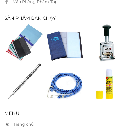
Văn Phòng Phẩm Top
SẢN PHẨM BÁN CHẠY
Bìa acco nhựa
Sổ danh thiếp
Đóng 6 số tự
240
động Kwtrio
Ruột bút
Dây thun gàng
Hồ khô 8g
Montblanc
rollerball M đen
MENU
Trang chủ