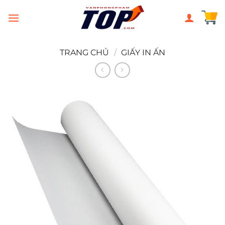
Chuyển
đến
nội
dung
TRANG CHỦ
/
GIẤY IN ẤN