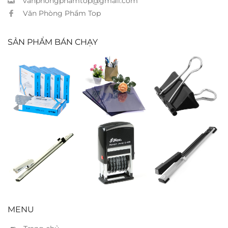
vanphongphamtop@gmail.com
Văn Phòng Phẩm Top
SẢN PHẨM BÁN CHẠY
Kim bấm
Bìa kiếng A4
Kẹp 51mm
Kwtrio 23/15
dày
Bấm kim
Đóng dấu
Bấm kim
Kanex 45L – 25
Shiny 6 số S409
Kwtrio 5900 –
tờ
25 tờ
MENU