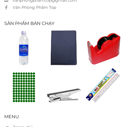
vanphongphamtop@gmail.com
Văn Phòng Phẩm Top
SẢN PHẨM BÁN CHẠY
Nước khoáng
Sổ bìa da
Cắt keo Xukiva
Aquafina
Vivaone CK9D
197 – Lớn
500ml
Nhãn decal
Bấm kim
Thước dẻo
tròn xanh lá
Kanex HP45
WinQ 20cm
9×12
MENU