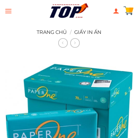
Chuyển
đến
nội
dung
TRANG CHỦ
/
GIẤY IN ẤN