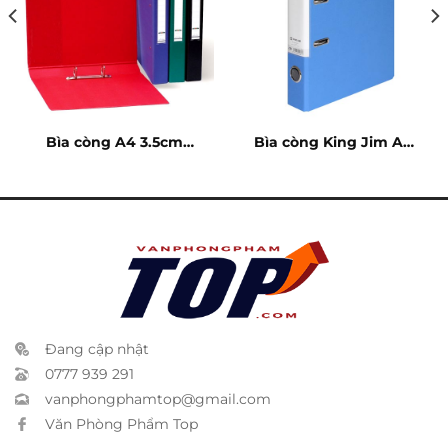
Bìa còng A4 3.5cm
Bìa còng King Jim A4
(loại 1)
5cm – 2693
Đang cập nhật
0777 939 291
vanphongphamtop@gmail.com
Văn Phòng Phẩm Top