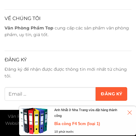
VỀ CHÚNG TÔI
Văn Phòng Phẩm Top
cung cấp các sản phẩm văn phòng
phẩm, uy tín, giá tốt.
ĐĂNG KÝ
Đăng ký để nhận được được thông tin mới nhất từ chúng
tôi.
Anh Nhất ở Nha Trang vừa đặt hàng thành
Văn Phòng Phẩm Trân Phát ©2026. All Rights Reserved -
công
Website đang trong giai đoạn thử nghiệm và chờ cấp phép
Bìa còng F4 5cm (loại 1)
TMĐT...
10 phút trước