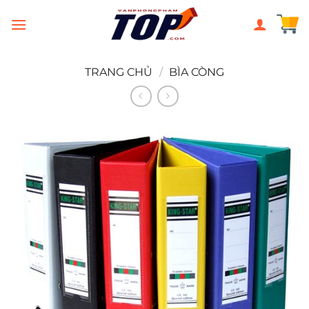
Chuyển
đến
nội
dung
TRANG CHỦ
/
BÌA CÒNG