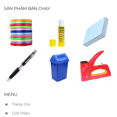
SẢN PHẨM BÁN CHẠY
Ruban vải 1cm
Hồ khô 8g
Giấy ford A4
xanh dương
Bút bi TL 047
Thùng nắp lật
Bấm gổ Kanex
đen
trung
TS13H
MENU
Trang chủ
Giới thiệu