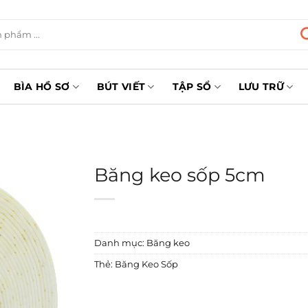
BÌA HỒ SƠ
BÚT VIẾT
TẬP SỔ
LƯU TRỮ
Băng keo sốp 5cm
Danh mục:
Băng keo
Thẻ:
Băng Keo Sốp