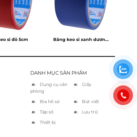
eo si đỏ 5cm
Băng keo si xanh dương
5cm
DANH MỤC SẢN PHẨM
Dụng cụ văn
Giấy
phòng
Bìa hồ sơ
Bút viết
Tập sổ
Lưu trữ
Thiết bị