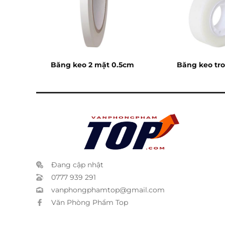
n
Băng keo 2 mặt 0.5cm
Băng keo tr
Đang cập nhật
0777 939 291
vanphongphamtop@gmail.com
Văn Phòng Phẩm Top