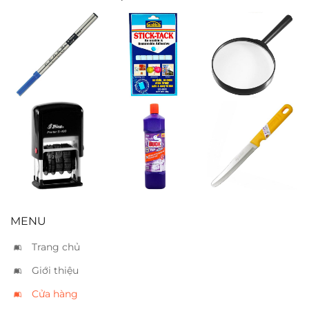
Ruột bút Cross
Stick-tack
Kính lúp
rollerball xanh
SureMark SQ-
6650
Đóng dấu
Nước tẩy toilet
Dao Thái Kiwi
Shiny ngày
Duck 900ml
đầu tròn
tháng (en)
S400
MENU
Trang chủ
Giới thiệu
Cửa hàng