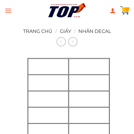
Chuyển
đến
nội
dung
TRANG CHỦ
/
GIẤY
/
NHÃN DECAL