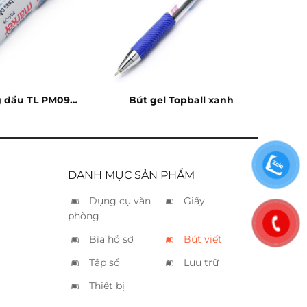
g dầu TL PM09
Bút gel Topball xanh
đen
DANH MỤC SẢN PHẨM
Dụng cụ văn
Giấy
phòng
Bìa hồ sơ
Bút viết
Tập sổ
Lưu trữ
Thiết bị