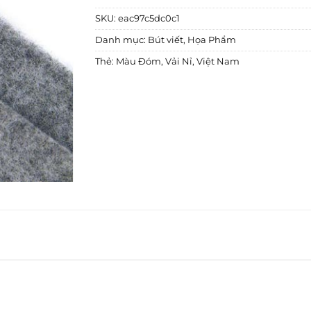
SKU:
eac97c5dc0c1
Danh mục:
Bút viết
,
Họa Phẩm
Thẻ:
Màu Đóm
,
Vải Nỉ
,
Việt Nam