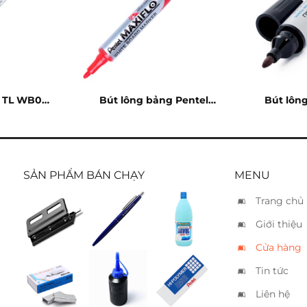
g TL WB03
Bút lông bảng Pentel
Bút lôn
Maxiflo đỏ
SẢN PHẨM BÁN CHẠY
MENU
Trang chủ
Bấm 3 lổ
Bút bi TL
Nước tẩy
Giới thiệu
Kwtrio
031 xanh
Javel 1kg
9630 – 30
Cửa hàng
tờ
Tin tức
Kim bấm
Mực lông
Gôm
Kwtrio
dầu
Pentel
Liên hệ
no.10
xanh
ZEH10