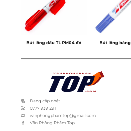
đỏ
Bút lông dầu TL PM04 đỏ
Bút lông bản
xanh
Đang cập nhật
0777 939 291
vanphongphamtop@gmail.com
Văn Phòng Phẩm Top