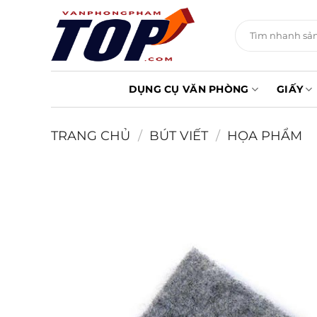
Chuyển
đến
Tìm
kiếm:
nội
dung
DỤNG CỤ VĂN PHÒNG
GIẤY
TRANG CHỦ
/
BÚT VIẾT
/
HỌA PHẨM