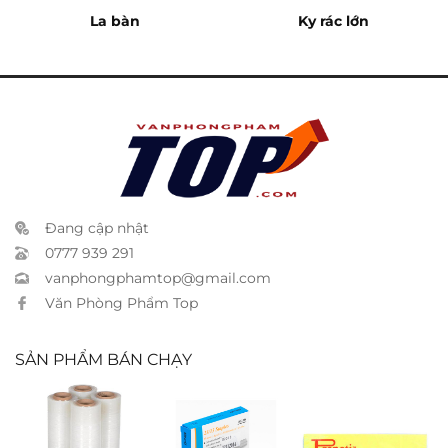
La bàn
Ky rác lớn
Đang cập nhật
0777 939 291
vanphongphamtop@gmail.com
Văn Phòng Phẩm Top
SẢN PHẨM BÁN CHẠY
Film quấn
Kim bấm
Giấy notes