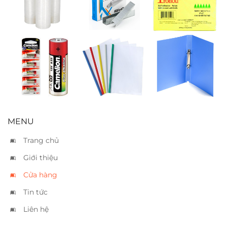
hàng 50cm
Kwtrio 23/13
Pronoti 3 x 5
Pin Camelion
Bìa cây nhỏ 5
Bìa còng TL A4
A23
màu
2.5cm
MENU
Trang chủ
Giới thiệu
Cửa hàng
Tin tức
Liên hệ