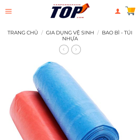
Chuyển
đến
nội
dung
TRANG CHỦ
/
GIA DỤNG VỆ SINH
/
BAO BÌ - TÚI
NHỰA