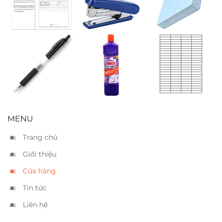
Stacom C107 –
xanh dương
10 tờ
Bút bi 0.5mm
Nước tẩy toilet
Nhãn decal
Double A Silk
Duck 900ml
Tomy 138
Gel đen
(40x14mm)
MENU
Trang chủ
Giới thiệu
Cửa hàng
Tin tức
Liên hệ