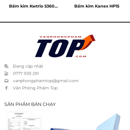
Bấm kim Kwtrio 5360 –
Bấm kim Kanex HP15
20 tờ
Đang cập nhật
0777 939 291
vanphongphamtop@gmail.com
Văn Phòng Phẩm Top
SẢN PHẨM BÁN CHẠY
Hồ sơ xin việc
Bấm kim
Giấy ford A4