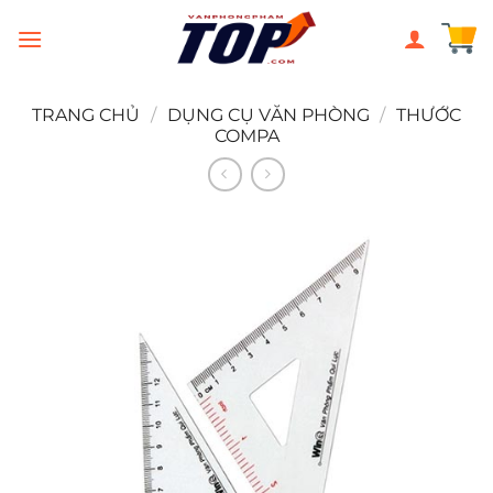
Chuyển
đến
nội
dung
TRANG CHỦ
/
DỤNG CỤ VĂN PHÒNG
/
THƯỚC
COMPA