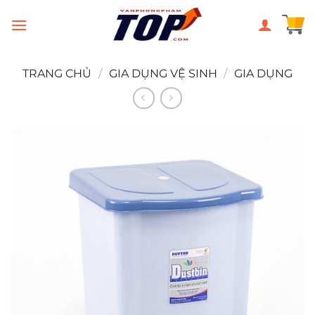
Chuyển
đến
nội
dung
TRANG CHỦ
/
GIA DỤNG VỆ SINH
/
GIA DỤNG