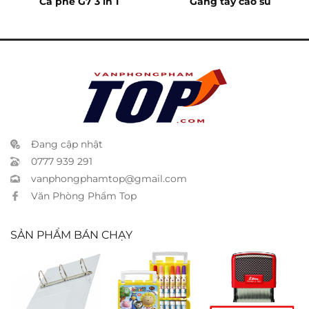
Cà phê G7 3 in 1
Găng tay cao su
Đang cập nhật
0777 939 291
vanphongphamtop@gmail.com
Văn Phòng Phẩm Top
SẢN PHẨM BÁN CHẠY
Bìa 3 còng A4
Bút lông màu
Đóng dấu “Đã
10cm
Simbalion
thu tiền”