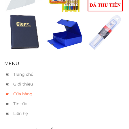
BLM12
Bìa da 80 lá
Bìa hộp simili
Lưỡi dao rọc
10cm
nhỏ SDI 9mm
MENU
Trang chủ
Giới thiệu
Cửa hàng
Tin tức
Liên hệ