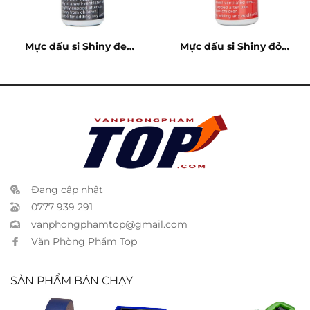
Mực dấu si Shiny đen
Mực dấu si Shiny đỏ
SI61
SI62
Đang cập nhật
0777 939 291
vanphongphamtop@gmail.com
Văn Phòng Phẩm Top
SẢN PHẨM BÁN CHẠY