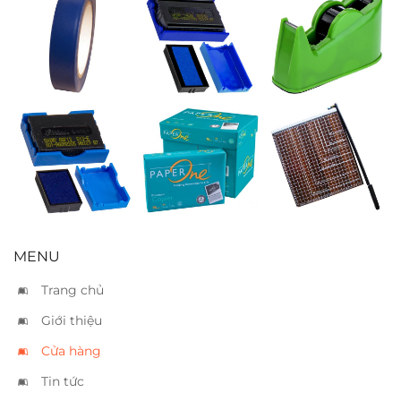
Băng keo si
Tampon Shiny
Cắt keo Xukiva
xanh dương
xanh S-400-7
208 – Trung
3.6cm
Tampon Shiny
Giấy PaperOne
Bàn cắt giấy A3
xanh S-300-7
A4 70
MENU
Trang chủ
Giới thiệu
Cửa hàng
Tin tức