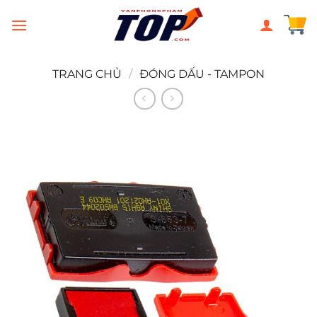
Chuyển
đến
nội
dung
TRANG CHỦ
/
ĐÓNG DẤU - TAMPON