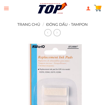
Chuyển
đến
nội
dung
TRANG CHỦ
/
ĐÓNG DẤU - TAMPON