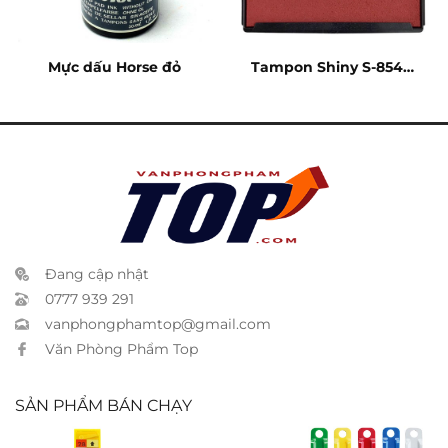
Mực dấu Horse đỏ
Tampon Shiny S-854-7
đỏ
Đang cập nhật
0777 939 291
vanphongphamtop@gmail.com
Văn Phòng Phẩm Top
SẢN PHẨM BÁN CHẠY