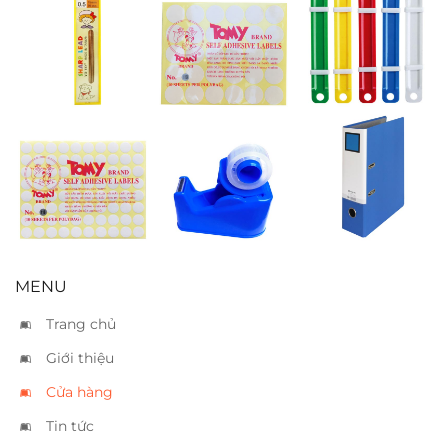
Ruột chì Yoyo
Nhãn decal
Kẹp acco nhựa
05
Tomy 118
(Ø30mm)
Nhãn decal
Cắt keo Xukiva
Bìa còng King
Tomy 116
186 – Nhỏ
Jim A4 7cm –
(Ø18mm)
2695
MENU
Trang chủ
Giới thiệu
Cửa hàng
Tin tức