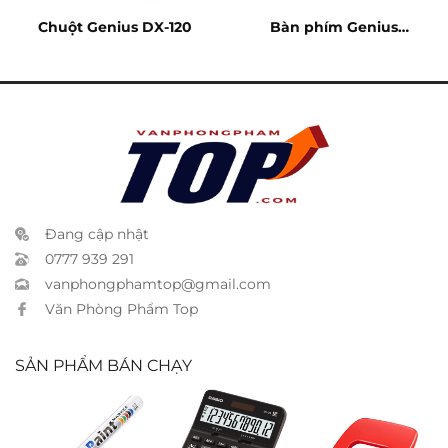
Chuột Genius DX-120
Bàn phím Genius
KB110X
Đang cập nhật
0777 939 291
vanphongphamtop@gmail.com
Văn Phòng Phẩm Top
SẢN PHẨM BÁN CHẠY
Bút sơn Toyo
Casio DX-12B
Bấm 2 lổ Kwtrio