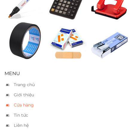
đen
912 – 16 tờ
Băng keo si
Băng cá nhân
Kim bấm Plus
đen 3.6cm
no.10
MENU
Trang chủ
Giới thiệu
Cửa hàng
Tin tức
Liên hệ