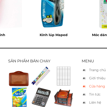
tính
Kính lúp Maped
Móc dán
SẢN PHẨM BÁN CHẠY
MENU
Trang chủ
Bảng tên
Thước
Nhãn
Giới thiệu
da
dẻo
decal
ngang 9
WinQ
Tomy 145
Cửa hàng
x 6
20cm
(38x21mm)
Tin tức
Trà
Casio
Hộp bút
Nestea
DX-120B
gỗ
Liên hệ
SM8013