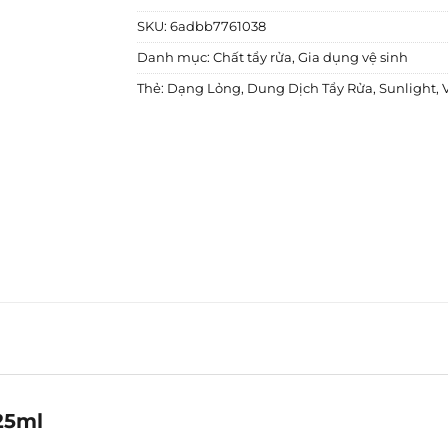
SKU:
6adbb7761038
Danh mục:
Chất tẩy rửa
,
Gia dụng vệ sinh
Thẻ:
Dạng Lỏng
,
Dung Dịch Tẩy Rửa
,
Sunlight
,
25ml