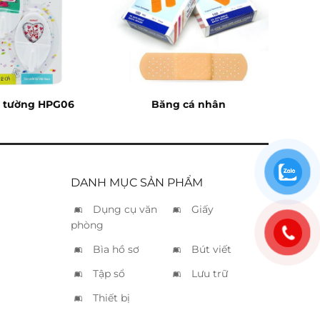
 tường HPG06
Băng cá nhân
DANH MỤC SẢN PHẨM
Dụng cụ văn
Giấy
phòng
Bìa hồ sơ
Bút viết
Tập sổ
Lưu trữ
Thiết bị