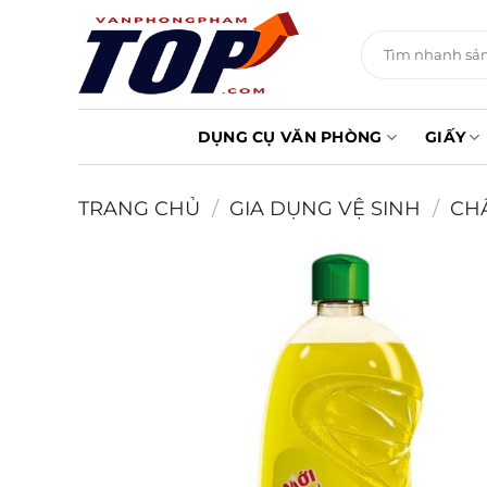
Chuyển
đến
Tìm
kiếm:
nội
dung
DỤNG CỤ VĂN PHÒNG
GIẤY
TRANG CHỦ
/
GIA DỤNG VỆ SINH
/
CHẤ