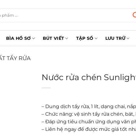
BÌA HỒ SƠ
BÚT VIẾT
TẬP SỔ
LƯU TRỮ
T TẨY RỬA
Nước rửa chén Sunligh
– Dung dịch tẩy rửa, 1 lít, dạng chai, 
– Chức năng: vệ sinh tẩy rửa chén, bát,
– Đáp ứng tiêu chuẩn ứng dụng văn 
– Liên hệ ngay để được mức giá tốt nh