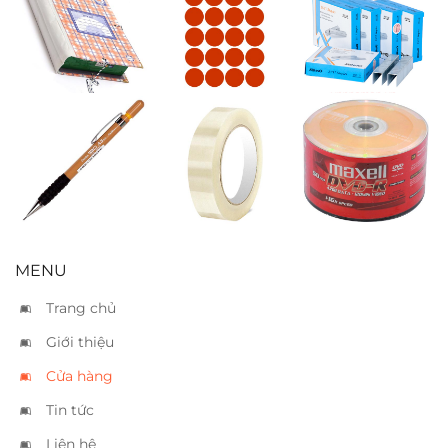
Bìa 20 lá
Nhãn decal
Kim bấm
tròn cam 4×6
Kwtrio 23/17
Bút chì bấm
Băng keo trong
DVD-R Maxell
Pentel 120 A319
2.5cm
50
09mm
MENU
Trang chủ
Giới thiệu
Cửa hàng
Tin tức
Liên hệ