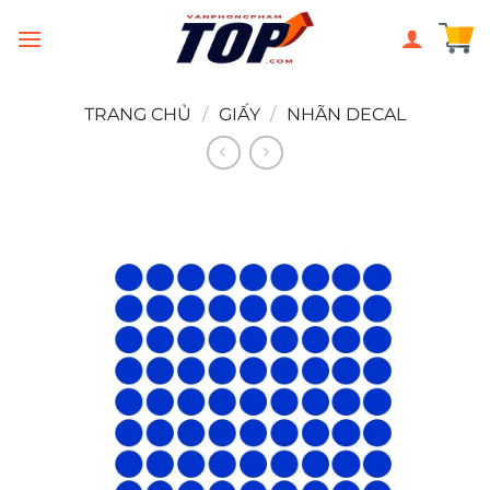
Chuyển
đến
nội
dung
TRANG CHỦ
/
GIẤY
/
NHÃN DECAL