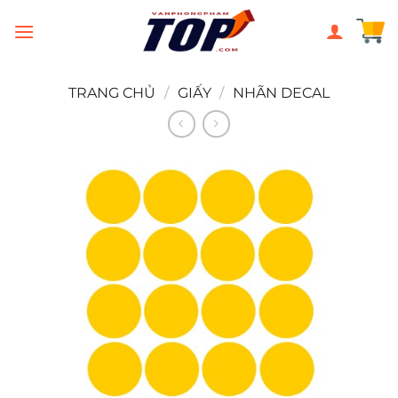
Chuyển
đến
nội
dung
TRANG CHỦ
/
GIẤY
/
NHÃN DECAL