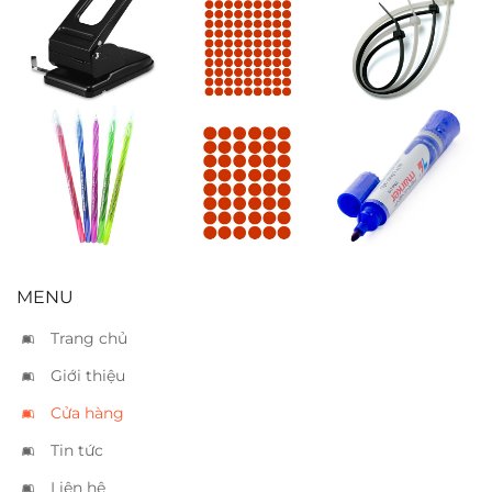
Bấm 2 lổ Kwtrio
Nhãn decal
Dây rút nhựa
9670 – 70 tờ
tròn cam 9×12
25cm
Bút bi nến sọc
Nhãn decal
Bút lông dầu
tròn cam 6×8
TL PM09 xanh
MENU
Trang chủ
Giới thiệu
Cửa hàng
Tin tức
Liên hệ