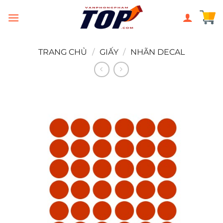
Chuyển
đến
nội
dung
TRANG CHỦ
/
GIẤY
/
NHÃN DECAL