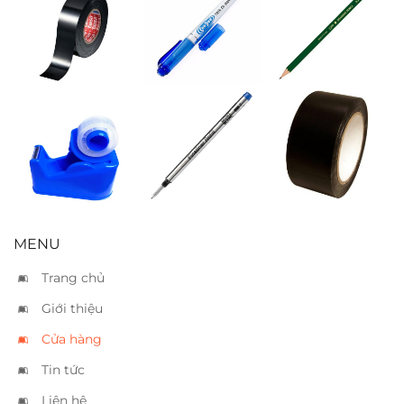
Băng keo điện
Bút lông dầu
Bút chì Adel
TL PM04 xanh
Cắt keo Xukiva
Ruột bút
Băng keo si
186 – Nhỏ
Montblanc
đen 5cm
fineliner xanh
MENU
Trang chủ
Giới thiệu
Cửa hàng
Tin tức
Liên hệ