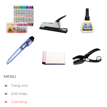
Bút lông màu
Bấm kim
Mực lông bảng
Simbalion
Kwtrio 5000 –
đen
BLM24
240 tờ
Dao rọc nhỏ
Phiếu order 2
Bấm 1 lổ Kanex
SDI 0404 – A2
liên 7×10
SHP20 – 8 tờ
MENU
Trang chủ
Giới thiệu
Cửa hàng