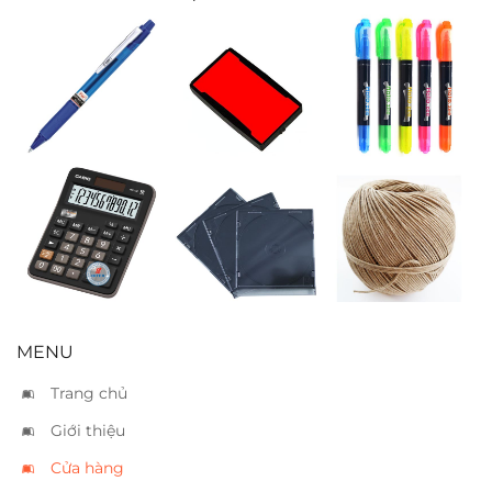
Bút bi Spring
Tampon Shiny
Bút dạ quang
đỏ S-824-7
TL HL03 5 màu
Casio MX-12B
Vỏ CD mica
Dây thừng nhỏ
MENU
Trang chủ
Giới thiệu
Cửa hàng