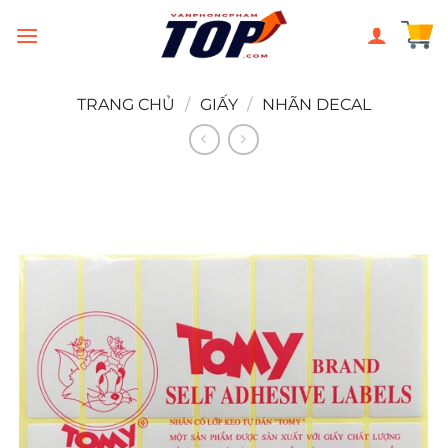
Chuyển
đến
nội
dung
TRANG CHỦ
/
GIẤY
/
NHÃN DECAL