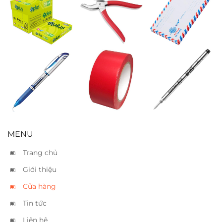
Giấy IK Plus A4
Bấm lổ da
Bao thư sọc
70
Bút gel Pentel
Băng keo si đỏ
Ruột bút
Energel BL57
5cm
Montblanc
xanh
rollerball M đen
MENU
Trang chủ
Giới thiệu
Cửa hàng
Tin tức
Liên hệ