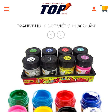
Chuyển
đến
nội
dung
TRANG CHỦ
/
BÚT VIẾT
/
HỌA PHẨM