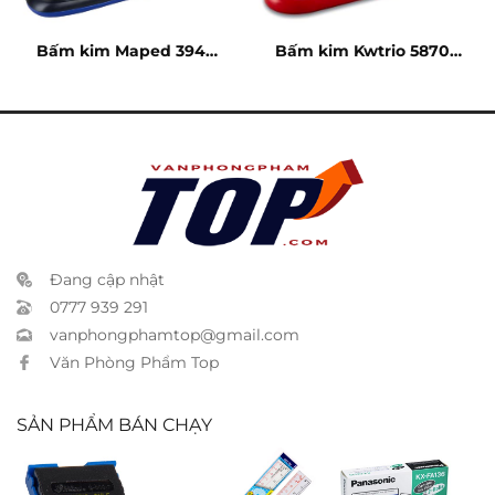
Bấm kim Maped 394 –
Bấm kim Kwtrio 5870 –
20 tờ
20 tờ
Đang cập nhật
0777 939 291
vanphongphamtop@gmail.com
Văn Phòng Phẩm Top
SẢN PHẨM BÁN CHẠY