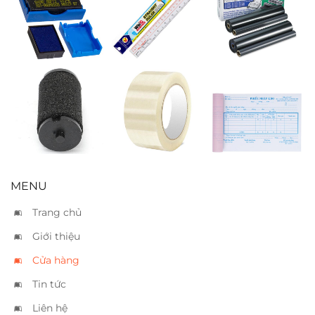
Tampon Shiny
Thước dẻo
Ruban
xanh S-300-7
WinQ 20cm
Panasonic
FA136
Mực bấm giá 2
Băng keo trong
Phiếu nhập
dòng
5cm
kho 2 liên
MENU
Trang chủ
Giới thiệu
Cửa hàng
Tin tức
Liên hệ