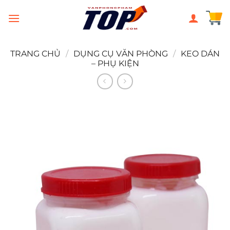
Chuyển
đến
nội
dung
TRANG CHỦ
/
DỤNG CỤ VĂN PHÒNG
/
KEO DÁN
– PHỤ KIỆN