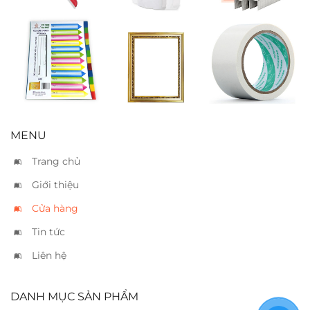
Phân trang
Khung hình
Băng keo vải
nhựa 12
nhủ vàng
trắng 5cm
20×30
MENU
Trang chủ
Giới thiệu
Cửa hàng
Tin tức
Liên hệ
DANH MỤC SẢN PHẨM