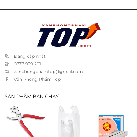
Đang cập nhật
0777 939 291
vanphongphamtop@gmail.com
Văn Phòng Phẩm Top
SẢN PHẨM BÁN CHẠY
Bấm lổ da
Túi xốp trắng
Kim bấm
2kg 23×38
Kanex 23/10