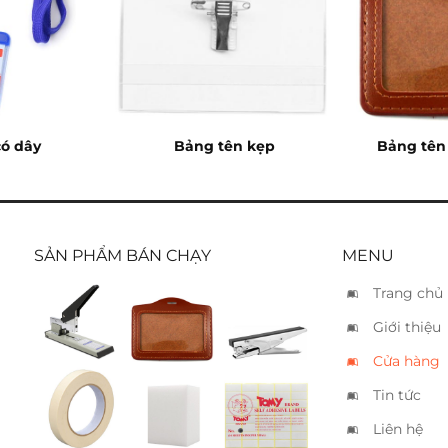
có dây
Bảng tên kẹp
Bảng tên
SẢN PHẨM BÁN CHẠY
MENU
Trang chủ
Bấm kim
Bảng tên
Bấm kim
Giới thiệu
Kwtrio
da
Kanex
50LA –
ngang 9
HP45 –
Cửa hàng
210 tờ
x 6
20 tờ
Tin tức
Băng
Mút xốp
Nhãn
keo giấy
lau bảng
decal
Liên hệ
2.5cm
Tomy 108