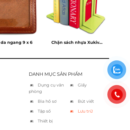
 da ngang 9 x 6
Chặn sách nhựa Xukiva
196
DANH MỤC SẢN PHẨM
Dụng cụ văn
Giấy
phòng
Bìa hồ sơ
Bút viết
Tập sổ
Lưu trữ
Thiết bị