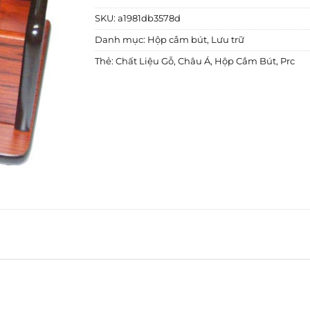
SKU:
a1981db3578d
Danh mục:
Hộp cắm bút
,
Lưu trữ
Thẻ:
Chất Liệu Gỗ
,
Châu Á
,
Hộp Cắm Bút
,
Prc