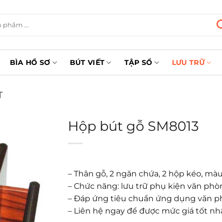
BÌA HỒ SƠ
BÚT VIẾT
TẬP SỔ
LƯU TRỮ
T
Hộp bút gỗ SM8013
– Thân gỗ, 2 ngăn chứa, 2 hộp kéo, mà
– Chức năng: lưu trữ phụ kiện văn phòn
– Đáp ứng tiêu chuẩn ứng dụng văn 
– Liên hệ ngay để được mức giá tốt nh