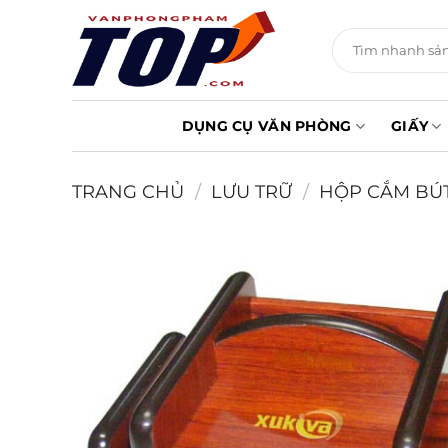
Chuyển
đến
Tìm
kiếm:
nội
dung
DỤNG CỤ VĂN PHÒNG
GIẤY
TRANG CHỦ
/
LƯU TRỮ
/
HỘP CẮM BÚ