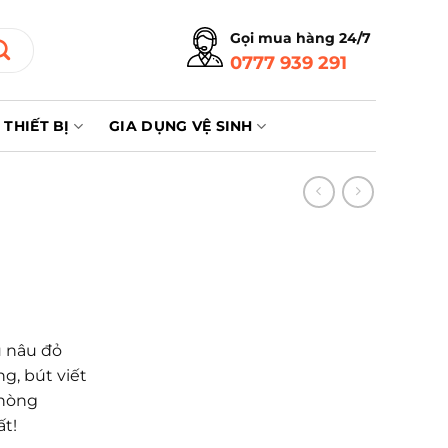
Gọi mua hàng 24/7
0777 939 291
THIẾT BỊ
GIA DỤNG VỆ SINH
u nâu đỏ
g, bút viết
phòng
ất!