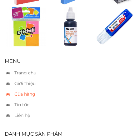
Giấy notes màu
Mực dấu Kwtrio
Bút xóa TL
1.5 x 1.5
đen
CP01
MENU
Trang chủ
Giới thiệu
Cửa hàng
Tin tức
Liên hệ
DANH MỤC SẢN PHẨM