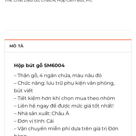
Thẻ:
Chất Liệu Gỗ
,
Châu Á
,
Hộp Cắm Bút
,
Prc
MÔ TẢ
Hộp bút gỗ SM6004
– Thân gỗ, 4 ngăn chứa, màu nâu đỏ
– Chức năng: lưu trữ phụ kiện văn phòng,
bút viết
– Tiết kiệm hơn khi chọn mua theo nhóm
– Liên hệ ngay để được mức giá tốt nhất!
– Nhà sản xuất: Châu Á
– Đơn vị tính: Cái
– Vận chuyển miễn phí dựa trên giá trị Đơn