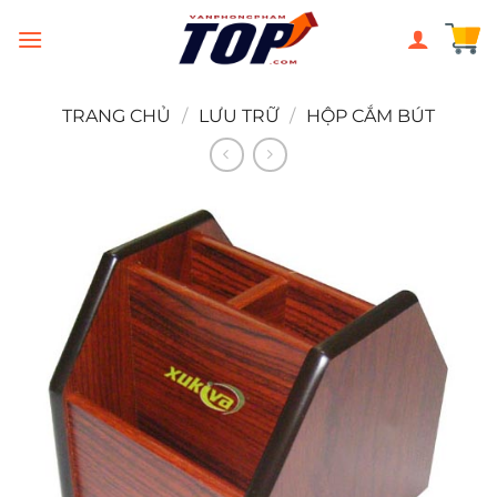
Chuyển
đến
nội
dung
TRANG CHỦ
/
LƯU TRỮ
/
HỘP CẮM BÚT