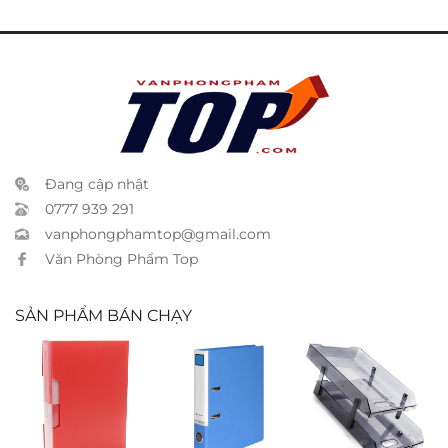
Đang cập nhật
0777 939 291
vanphongphamtop@gmail.com
Văn Phòng Phẩm Top
SẢN PHẨM BÁN CHẠY
Bìa 100 lá A4 –
Bìa còng King
Khay 2 tầng
F100AD
Jim A4 5cm –
Xukiva 169-2
2693