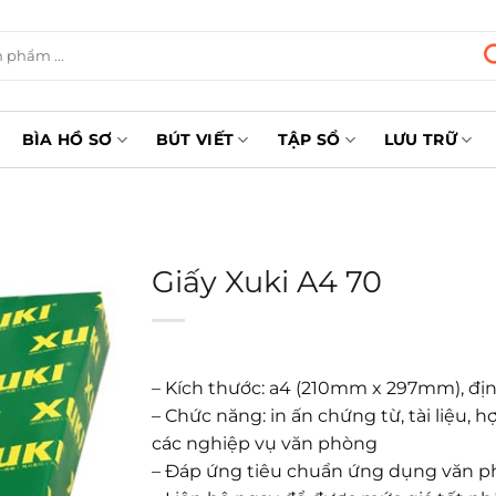
BÌA HỒ SƠ
BÚT VIẾT
TẬP SỔ
LƯU TRỮ
Giấy Xuki A4 70
– Kích thước: a4 (210mm x 297mm), địn
– Chức năng: in ấn chứng từ, tài liệu,
các nghiệp vụ văn phòng
– Đáp ứng tiêu chuẩn ứng dụng văn 