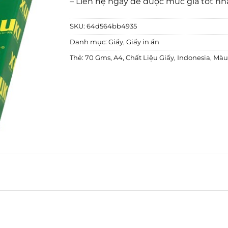
– Liên hệ ngay để được mức giá tốt nh
SKU:
64d564bb4935
Danh mục:
Giấy
,
Giấy in ấn
Thẻ:
70 Gms
,
A4
,
Chất Liệu Giấy
,
Indonesia
,
Màu