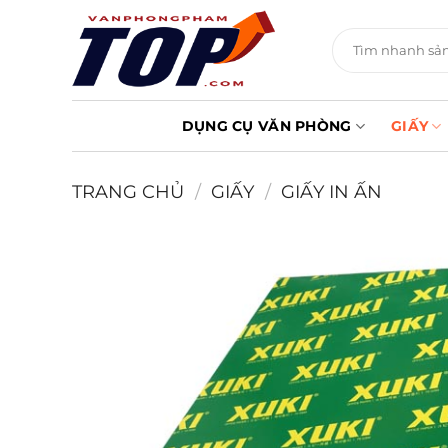
Chuyển
đến
Tìm
kiếm:
nội
dung
DỤNG CỤ VĂN PHÒNG
GIẤY
TRANG CHỦ
/
GIẤY
/
GIẤY IN ẤN