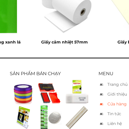
ng xanh lá
Giấy cảm nhiệt 57mm
Giấy 
SẢN PHẨM BÁN CHẠY
MENU
Trang chủ
Ruban
Tampon
USB
Giới thiệu
vải 2cm
Shiny đỏ
Kioxia
S-852-7
32GB
Cửa hàng
Tin tức
Khung
Pin nút
Thước
menu
AG10
chữ Koh
Liên hệ
Xukiva
(LR1130)
I Noor