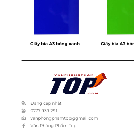
g
Giấy bìa A3 bóng xanh
Giấy bìa A3 bó
Đang cập nhật
0777 939 291
vanphongphamtop@gmail.com
Văn Phòng Phẩm Top