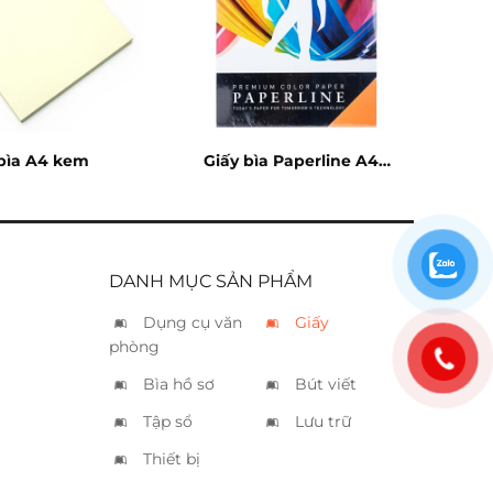
bìa A4 kem
Giấy bìa Paperline A4
cam
DANH MỤC SẢN PHẨM
Dụng cụ văn
Giấy
phòng
Bìa hồ sơ
Bút viết
Tập sổ
Lưu trữ
Thiết bị