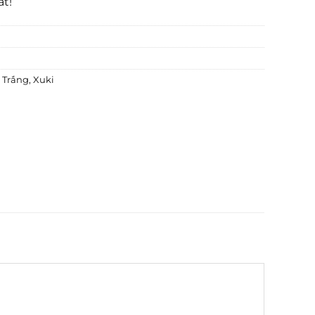
ất!
 Trắng
,
Xuki