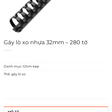
Gáy lò xo nhựa 32mm – 280 tờ
Danh mục:
Ghim kẹp
Thẻ:
gáy lò xo
MÔ TẢ