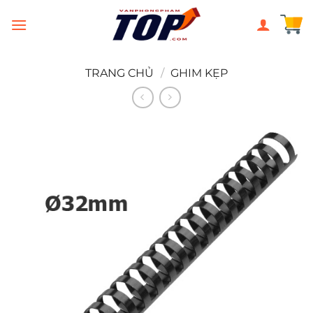
Chuyển
đến
nội
dung
TRANG CHỦ
/
GHIM KẸP