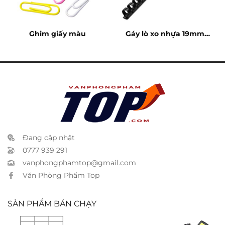
Ghim giấy màu
Gáy lò xo nhựa 19mm –
150 tờ
Đang cập nhật
0777 939 291
vanphongphamtop@gmail.com
Văn Phòng Phẩm Top
SẢN PHẨM BÁN CHẠY