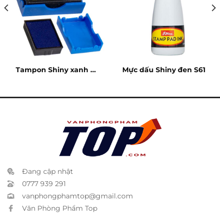
Tampon Shiny xanh S-
Mực dấu Shiny đen S61
300-7
Đang cập nhật
0777 939 291
vanphongphamtop@gmail.com
Văn Phòng Phẩm Top