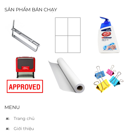
SẢN PHẨM BÁN CHẠY
Kẹp acco sắt
Nhãn decal
Nước rửa tay
Tomy 126
Lifebuoy 493ml
(102x143mm)
Đóng dấu
Giấy in A0
Kẹp màu 15mm
“Approved”
MENU
Trang chủ
Giới thiệu