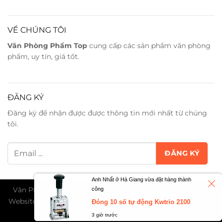
VỀ CHÚNG TÔI
Văn Phòng Phẩm Top
cung cấp các sản phẩm văn phòng
phẩm, uy tín, giá tốt.
ĐĂNG KÝ
Đăng ký để nhận được được thông tin mới nhất từ chúng
tôi.
Anh Nhất ở Hà Giang vừa đặt hàng thành
Văn Phòng Phẩm Trân Phát ©2026. All Rights Reserved -
công
Website đang trong giai đoạn thử nghiệm và chờ cấp phép
Đóng 10 số tự động Kwtrio 2100
TMĐT...
3 giờ trước