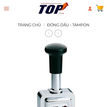
Chuyển
đến
nội
dung
TRANG CHỦ
/
ĐÓNG DẤU - TAMPON