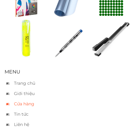
Paperline A4 5
cứng
tròn xanh lá
màu
9×12
Bút dạ quang
Ruột bút
Bấm kim
Toyo vàng
Montblanc
Kwtrio 5900 –
rollerball small
25 tờ
xanh
MENU
Trang chủ
Giới thiệu
Cửa hàng
Tin tức
Liên hệ