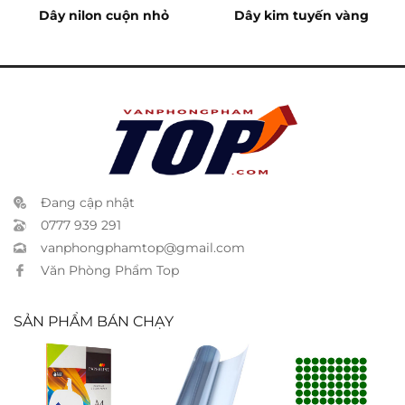
Dây nilon cuộn nhỏ
Dây kim tuyến vàng
Đang cập nhật
0777 939 291
vanphongphamtop@gmail.com
Văn Phòng Phẩm Top
SẢN PHẨM BÁN CHẠY
Giấy ford
Bìa kiếng OPP
Nhãn decal