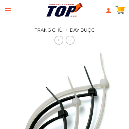
Chuyển
đến
nội
dung
TRANG CHỦ
/
DÂY BUỘC