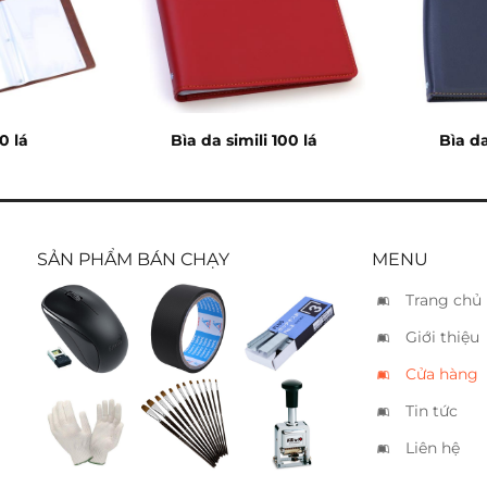
0 lá
Bìa da simili 100 lá
Bìa da
SẢN PHẨM BÁN CHẠY
MENU
Trang chủ
Chuột
Băng
Kim bấm
Giới thiệu
không
keo si
Plus
dây
đen
no.03
Cửa hàng
Genius
3.6cm
NX7000B
Tin tức
Găng tay
Cọ vẽ
Đóng 6
vải
dẹp 12
số tự
Liên hệ
cây
động
Kwtrio