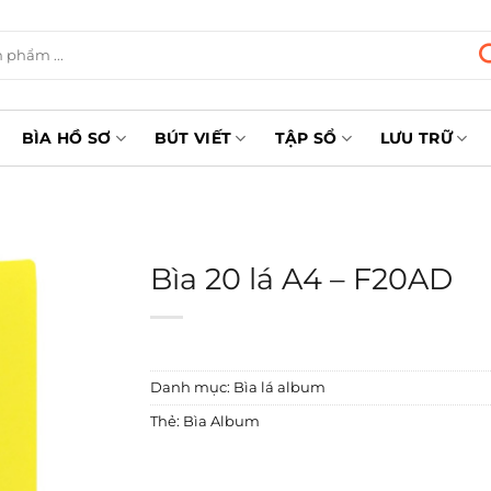
BÌA HỒ SƠ
BÚT VIẾT
TẬP SỔ
LƯU TRỮ
Bìa 20 lá A4 – F20AD
Danh mục:
Bìa lá album
Thẻ:
Bìa Album