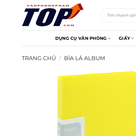
Chuyển
đến
Tìm
kiếm:
nội
dung
DỤNG CỤ VĂN PHÒNG
GIẤY
TRANG CHỦ
/
BÌA LÁ ALBUM