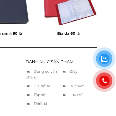
 simili 80 lá
Bìa da 60 lá
DANH MỤC SẢN PHẨM
Dụng cụ văn
Giấy
phòng
Bìa hồ sơ
Bút viết
Tập sổ
Lưu trữ
Thiết bị