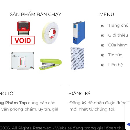
SẢN PHẨM BÁN CHẠY
MENU
Trang chủ
Đóng
Băng
Bìa còng
Giới thiệu
dấu
keo sốp
King Jim
“Void”
2.5cm
A4 7cm
Cửa hàng
Tin tức
Bảng từ
Bấm kim
Giấy
0.6 x 0.8
Max
Excel A4
Liên hệ
HD10N –
80
10 tờ
NG TÔI
ĐĂNG KÝ
ng Phẩm Top
cung cấp các
Đăng ký để nhận được được t
văn phòng phẩm, uy tín, giá
mới nhất từ chúng tôi.
26. All Rights Reserved - Website đang trong giai đoạn thử n