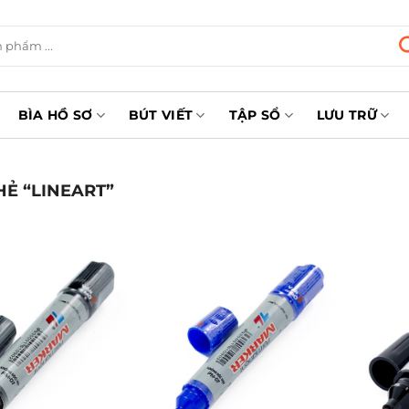
BÌA HỒ SƠ
BÚT VIẾT
TẬP SỔ
LƯU TRỮ
Ẻ “LINEART”