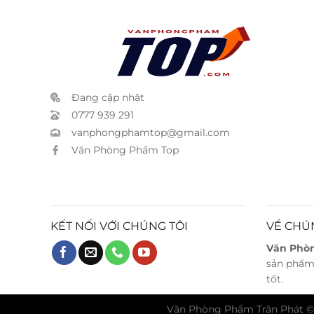
Đang cập nhật
0777 939 291
vanphongphamtop@gmail.com
Văn Phòng Phẩm Top
KẾT NỐI VỚI CHÚNG TÔI
VỀ CHÚ
Văn Phò
sản phẩm 
tốt.
Văn Phòng Phẩm Trân Phát ©20