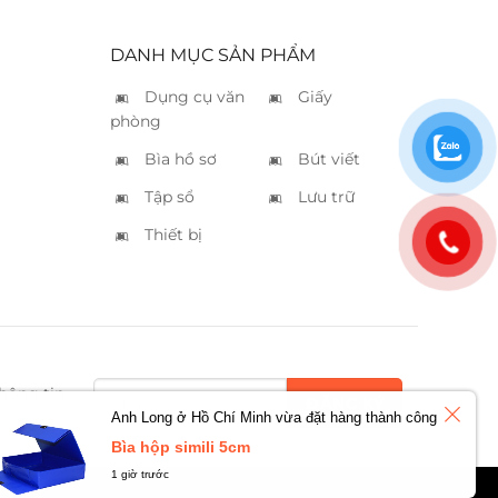
DANH MỤC SẢN PHẨM
Dụng cụ văn
Giấy
phòng
Bìa hồ sơ
Bút viết
Tập sổ
Lưu trữ
Thiết bị
hông tin
Anh Long ở Hồ Chí Minh vừa đặt hàng thành công
Bìa hộp simili 5cm
1 giờ trước
ghiệm và chờ cấp phép TMĐT...